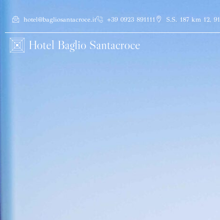
hotel@bagliosantacroce.it
+39 0923 891111
S.S. 187 km 12, 9
Hotel Baglio Santacroce