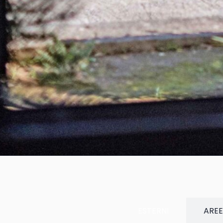
Galleria
naviga tra le bellezze del baglio
ESTERNI
AREE